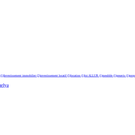
(1)
Investissement immobilier
(2)
investissement locatif
(5)
location
(1)
loi ALLUR
(1)
meublée
(1)
preavis
(1)
propr
elya