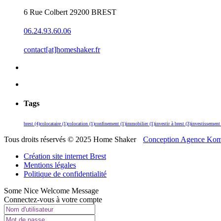
6 Rue Colbert 29200 BREST
06.24.93.60.06
contact[at]homeshaker.fr
Tags
brest
(4)
colocataire
(1)
colocation
(1)
confinement
(1)
immobilier
(1)
investir à brest
(3)
investissement
Tous droits réservés © 2025 Home Shaker
Conception Agence Kom
Création site internet Brest
Mentions légales
Politique de confidentialité
Some Nice Welcome Message
Connectez-vous à votre compte