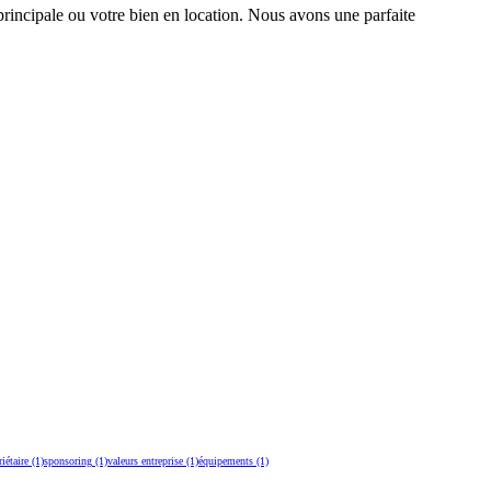
rincipale ou votre bien en location. Nous avons une parfaite
iétaire
(1)
sponsoring
(1)
valeurs entreprise
(1)
équipements
(1)