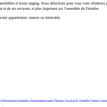
immobilière et home staging. Nous dénichons pour vous votre résidence p
st et de ses environs; et plus largement sur l’ensemble du Finistère.
e votre appartement, maison ou immeuble.
(1)
Investissement immobilier
(2)
investissement locatif
(5)
location
(1)
loi ALLUR
(1)
meublée
(1)
preavis
(1)
propr