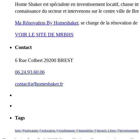
Home Shaker est spécialiste en investissement locatif, chasse 
connaissance du secteur et intervenons sur le centre ville de Bre
Ma Rénovation By Homeshaker
, se charge de la rénovation d
VOIR LE SITE DE MRBHS
Contact
6 Rue Colbert 29200 BREST
06.24.93.60.06
contact[at]homeshaker.fr
Tags
brest
(4)
colocataire
(1)
colocation
(1)
confinement
(1)
immobilier
(1)
investir à brest
(3)
investissement