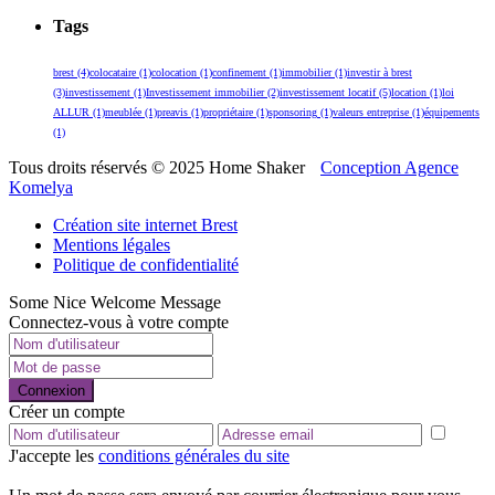
Tags
brest
(4)
colocataire
(1)
colocation
(1)
confinement
(1)
immobilier
(1)
investir à brest
(3)
investissement
(1)
Investissement immobilier
(2)
investissement locatif
(5)
location
(1)
loi
ALLUR
(1)
meublée
(1)
preavis
(1)
propriétaire
(1)
sponsoring
(1)
valeurs entreprise
(1)
équipements
(1)
Tous droits réservés © 2025 Home Shaker
Conception Agence
Komelya
Création site internet Brest
Mentions légales
Politique de confidentialité
Some Nice Welcome Message
Connectez-vous à votre compte
Connexion
Créer un compte
J'accepte les
conditions générales du site