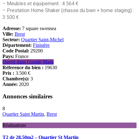
– Meubles et équipement : 4 564 €
– Prestation Home Shaker (chasse du bien + home staging) :
3 500 €
Adresse:
7 square swensea
Ville:
Brest
Secteur:
Quartier Saint-Michel
Département:
Finistère
Code Postal:
29200
Pays:
France
Ouvrir dans Google Maps
Réference du bien :
19630
Prix :
3.500 €
Chambre(s):
3
Année:
2020
Annonces similaires
8
Quartier Saint Martin
,
Brest
Réalisations
T2 de 28.50m2 – Quartier St Martin