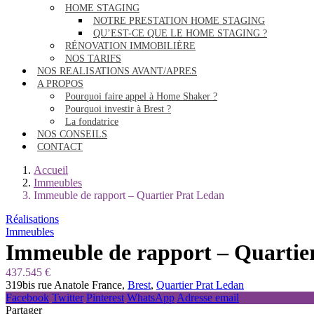
HOME STAGING
NOTRE PRESTATION HOME STAGING
QU’EST-CE QUE LE HOME STAGING ?
RÉNOVATION IMMOBILIÈRE
NOS TARIFS
NOS REALISATIONS AVANT/APRES
A PROPOS
Pourquoi faire appel à Home Shaker ?
Pourquoi investir à Brest ?
La fondatrice
NOS CONSEILS
CONTACT
Accueil
Immeubles
Immeuble de rapport – Quartier Prat Ledan
Réalisations
Immeubles
Immeuble de rapport – Quartie
437.545 €
319bis rue Anatole France,
Brest
,
Quartier Prat Ledan
Facebook
Twitter
Pinterest
WhatsApp
Adresse email
Partager