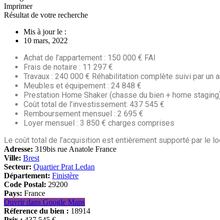
Imprimer
Résultat de votre recherche
Mis à jour le :
10 mars, 2022
Achat de l’appartement : 150 000 € FAI
Frais de notaire : 11 297 €
Travaux : 240 000 € Réhabilitation complète suivi par un a
Meubles et équipement : 24 848 €
Prestation Home Shaker (chasse du bien + home staging)
Coût total de l’investissement: 437 545 €
Remboursement mensuel : 2 695 €
Loyer mensuel : 3 850 € charges comprises
Le coût total de l’acquisition est entièrement supporté par le lo
Adresse:
319bis rue Anatole France
Ville:
Brest
Secteur:
Quartier Prat Ledan
Département:
Finistère
Code Postal:
29200
Pays:
France
Ouvrir dans Google Maps
Réference du bien :
18914
Prix :
437.545 €