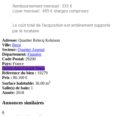
Remboursement mensuel : 333 €
Loyer mensuel : 495 € charges comprises
Le coût total de l’acquisition est entièrement supporté
par le locataire.
Adresse:
Quartier Relecq Kehruon
Ville:
Brest
Secteur:
Quartier Arsenal
Département:
Finistère
Code Postal:
29200
Pays:
France
Ouvrir dans Google Maps
Réference du bien :
19279
Prix :
80.100 €
2
Surface habitable:
36.00 m
Salle(s) de bain:
1
Année:
2018
Annonces similaires
8