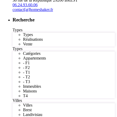
30 rue de la République 29200 BREST
06.24.93.60.06
contact[at]homeshaker.fr
Recherche
Types
Types
Réalisations
Vente
Types
Catégories
Appartements
- F1
- F2
- T1
- T2
- T3
Immeubles
Maisons
T4
Villes
Villes
Brest
Landivisiau