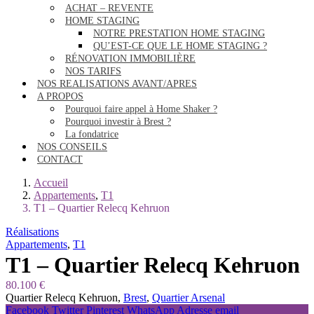
ACHAT – REVENTE
HOME STAGING
NOTRE PRESTATION HOME STAGING
QU’EST-CE QUE LE HOME STAGING ?
RÉNOVATION IMMOBILIÈRE
NOS TARIFS
NOS REALISATIONS AVANT/APRES
A PROPOS
Pourquoi faire appel à Home Shaker ?
Pourquoi investir à Brest ?
La fondatrice
NOS CONSEILS
CONTACT
Accueil
Appartements
,
T1
T1 – Quartier Relecq Kehruon
Réalisations
Appartements
,
T1
T1 – Quartier Relecq Kehruon
80.100 €
Quartier Relecq Kehruon,
Brest
,
Quartier Arsenal
Facebook
Twitter
Pinterest
WhatsApp
Adresse email