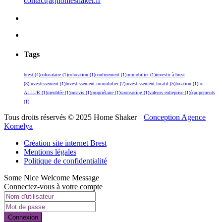
contact[at]homeshaker.fr
Tags
brest
(4)
colocataire
(1)
colocation
(1)
confinement
(1)
immobilier
(1)
investir à brest
(3)
investissement
(1)
Investissement immobilier
(2)
investissement locatif
(5)
location
(1)
loi
ALLUR
(1)
meublée
(1)
preavis
(1)
propriétaire
(1)
sponsoring
(1)
valeurs entreprise
(1)
équipements
(1)
Tous droits réservés © 2025 Home Shaker
Conception Agence
Komelya
Création site internet Brest
Mentions légales
Politique de confidentialité
Some Nice Welcome Message
Connectez-vous à votre compte
Connexion