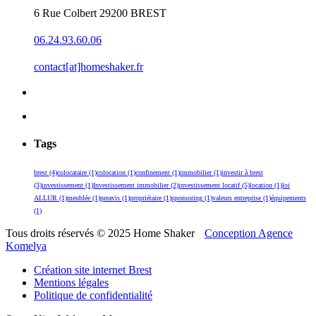
6 Rue Colbert 29200 BREST
06.24.93.60.06
contact[at]homeshaker.fr
Tags
brest
(4)
colocataire
(1)
colocation
(1)
confinement
(1)
immobilier
(1)
investir à brest
(3)
investissement
(1)
Investissement immobilier
(2)
investissement locatif
(5)
location
(1)
loi
ALLUR
(1)
meublée
(1)
preavis
(1)
propriétaire
(1)
sponsoring
(1)
valeurs entreprise
(1)
équipements
(1)
Tous droits réservés © 2025 Home Shaker
Conception Agence
Komelya
Création site internet Brest
Mentions légales
Politique de confidentialité