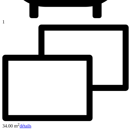
1
2
34.00 m
détails