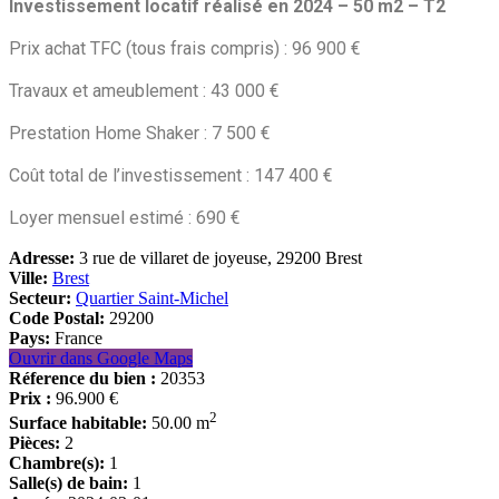
Investissement locatif réalisé en 2024 – 50 m2 – T2
Prix achat TFC (tous frais compris) : 96 900 €
Travaux et ameublement : 43 000 €
Prestation Home Shaker : 7 500 €
Coût total de l’investissement : 147 400 €
Loyer mensuel estimé : 690 €
Adresse:
3 rue de villaret de joyeuse, 29200 Brest
Ville:
Brest
Secteur:
Quartier Saint-Michel
Code Postal:
29200
Pays:
France
Ouvrir dans Google Maps
Réference du bien :
20353
Prix :
96.900 €
2
Surface habitable:
50.00 m
Pièces:
2
Chambre(s):
1
Salle(s) de bain:
1