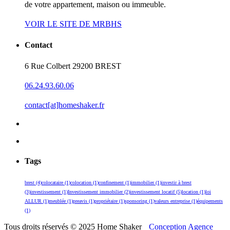
de votre appartement, maison ou immeuble.
VOIR LE SITE DE MRBHS
Contact
6 Rue Colbert 29200 BREST
06.24.93.60.06
contact[at]homeshaker.fr
Tags
brest
(4)
colocataire
(1)
colocation
(1)
confinement
(1)
immobilier
(1)
investir à brest
(3)
investissement
(1)
Investissement immobilier
(2)
investissement locatif
(5)
location
(1)
loi
ALLUR
(1)
meublée
(1)
preavis
(1)
propriétaire
(1)
sponsoring
(1)
valeurs entreprise
(1)
équipements
(1)
Tous droits réservés © 2025 Home Shaker
Conception Agence